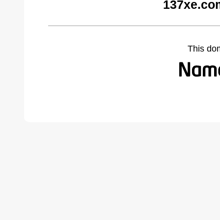
137xe.co
This do